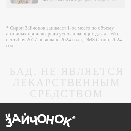
* Сироп Зайчонок занимает 1-ое место по объему
аптечных продаж среди успокаивающих для детей с
сентября 2017 по январь 2024 года, DMS Group, 2024
год.
БАД. НЕ ЯВЛЯЕТСЯ
ЛЕКАРСТВЕННЫМ
СРЕДСТВОМ