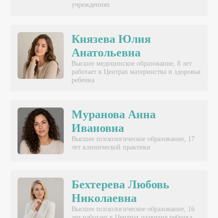
учреждениях
Князева Юлия
Анатольевна
Высшее медицинское образование, 8 лет
работает в Центрах материнства и здоровья
ребенка
Муранова Анна
Ивановна
Высшее психологическое образование, 17
лет клинической практики
Бехтерева Любовь
Николаевна
Высшее психологическое образование, 16
лет работает в Центрах развития ребенка