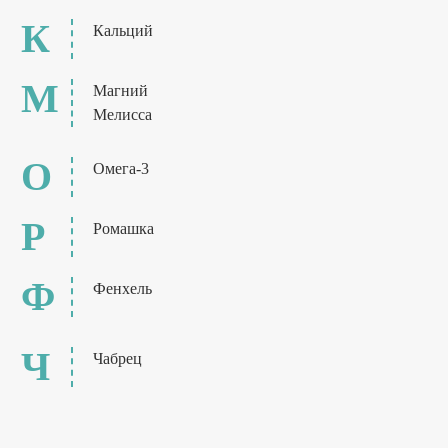
К
Кальций
М
Магний
Мелисса
О
Омега-3
Р
Ромашка
Ф
Фенхель
Ч
Чабрец