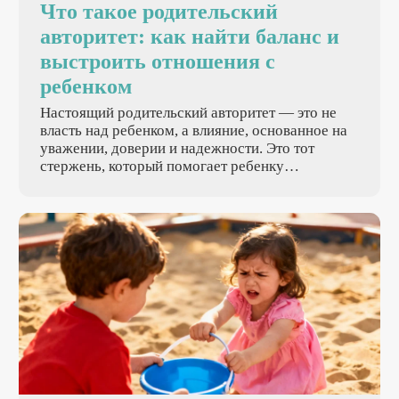
Что такое родительский
авторитет: как найти баланс и
выстроить отношения с
ребенком
Настоящий родительский авторитет — это не
власть над ребенком, а влияние, основанное на
уважении, доверии и надежности. Это тот
стержень, который помогает ребенку
чувствовать себя в безопасности и учиться жить
по правилам. Без него семья превращается в
поле боя или хаос, где никто не понимает, кто за
что отвечает.