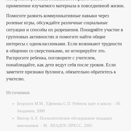
применение изучаемого материала в повседневной жизни.
Помогите развить коммуникативные навыки через
ролевые игры, обсуждайте различные социальные
ситуации и способы их разрешения. Поощряйте участие в
групповых активностях и помогите найти общие
интересы с одноклассниками. Если возникают трудности
в общении со сверстниками, не игнорируйте это.
Распросите ребенка, поговорите с учителем,
понаблюдайте, как дети ведут себя после уроков. Если
заметите признаки буллинга, обязательно обратитесь к
учителю.
Источники
Безруких М.М., Ефимова С.П. Ребенок идет в школу. - М.:
Академия, 2000.
Венгер А.Л. Психологическое обследование младших
школьников. - М.: ВЛАДОС-ПРЕСС, 2005.