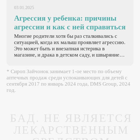
03.01.2025
Агрессия у ребенка: причины
агрессии и как с ней справиться
Многие родители хотя бы раз сталкивались с
ситуацией, когда их малыш проявляет агрессию.
Это может быть и внезапная истерика в
магазине, и драка в детском саду, и швыряние
игрушек дома. Подобное поведение часто
вызывает тревогу и растерянность у взрослых,
* Сироп Зайчонок занимает 1-ое место по объему
заставляя их искать причины происходящего и
аптечных продаж среди успокаивающих для детей с
способы помощи ребенку.
сентября 2017 по январь 2024 года, DMS Group, 2024
год.
БАД. НЕ ЯВЛЯЕТСЯ
ЛЕКАРСТВЕННЫМ