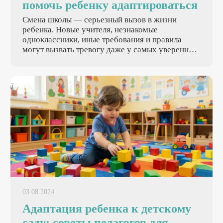
помочь ребенку адаптироваться
Смена школы — серьезный вызов в жизни
ребенка. Новые учителя, незнакомые
одноклассники, иные требования и правила
могут вызвать тревогу даже у самых уверенных
в себе детей. Переход в другую школу — это не
просто формальная процедура, а целый
эмоциональный процесс, в котором
родительская поддержка играет ключевую роль.
В статье расскажем, как помочь вашему
ребенку преодолеть этот непростой период и
превратить его в позитивный опыт личностного
роста.
03.08.2024
Адаптация ребенка к детскому
саду: советы педагогов для