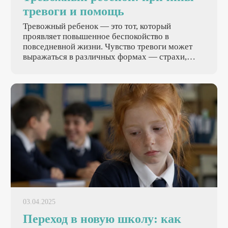
тревоги и помощь
Тревожный ребенок — это тот, который
проявляет повышенное беспокойство в
повседневной жизни. Чувство тревоги может
выражаться в различных формах — страхи,
сомнения, нервозность. Эти симптомы могут
быть заметны как в школе, так и дома. Такие
дети могут постоянно бояться не пройти
контрольную или не найти общий язык с
одноклассниками. Важно понять, что
тревожность у детей — это распространенная
проблема, которую можно решить при помощи
правильных подходов.
03.04.2025
Переход в новую школу: как