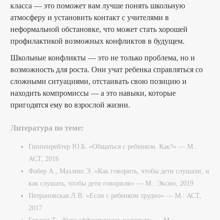
класса — это поможет вам лучше понять школьную
атмосферу и установить контакт с учителями в
неформальной обстановке, что может стать хорошей
профилактикой возможных конфликтов в будущем.
Школьные конфликты — это не только проблема, но и
возможность для роста. Они учат ребенка справляться со
сложными ситуациями, отстаивать свою позицию и
находить компромиссы — а это навыки, которые
пригодятся ему во взрослой жизни.
Литература по теме:
Гиппенрейтер Ю.Б. «Общаться с ребенком. Как?» — М.:
АСТ, 2016
Фабер А., Мазлиш Э. «Как говорить, чтобы дети слушали, и
как слушать, чтобы дети говорили» — М.: Эксмо, 2019
Петрановская Л.В. «Если с ребенком трудно» — М.: АСТ,
2017