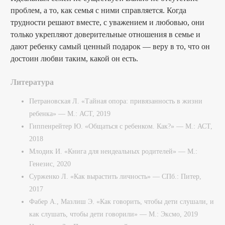
проблем, а то, как семья с ними справляется. Когда
трудности решают вместе, с уважением и любовью, они
только укрепляют доверительные отношения в семье и
дают ребенку самый ценный подарок — веру в то, что он
достоин любви таким, какой он есть.
Литература
Петрановская Л. «Тайная опора: привязанность в жизни
ребенка» — М.: АСТ, 2019
Гиппенрейтер Ю. «Общаться с ребенком. Как?» — М.: АСТ,
2018
Млодик И. «Книга для неидеальных родителей» — М.:
Генезис, 2020
Сурженко Л. «Как вырастить личность» — СПб.: Питер,
2017
Фабер А., Мазлиш Э. «Как говорить, чтобы дети слушали, и
как слушать, чтобы дети говорили» — М.: Эксмо, 2019