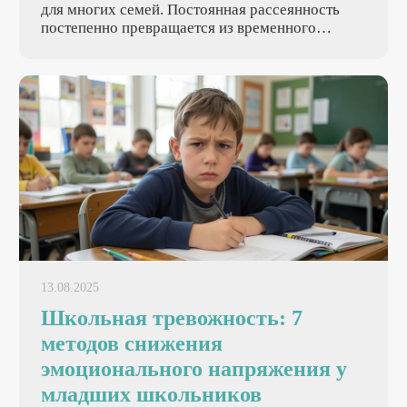
для многих семей. Постоянная рассеянность
постепенно превращается из временного
явления в черту характера, вызывая у родителей
не только досаду, но и тревогу за будущее. Для
большинства родителей рассеянный ребенок —
это непростое испытание, требующее особого
подхода и терпения.
13.08.2025
Школьная тревожность: 7
методов снижения
эмоционального напряжения у
младших школьников