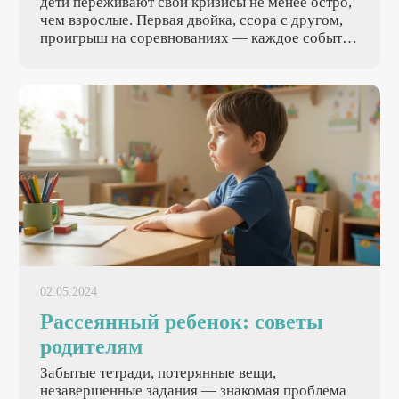
дети переживают свои кризисы не менее остро,
чем взрослые. Первая двойка, ссора с другом,
проигрыш на соревнованиях — каждое событие
может стать настоящей трагедией. Поддержка
ребенка родителями в такие моменты
определяет, как он научится справляться с
трудностями во взрослой жизни.
02.05.2024
Рассеянный ребенок: советы
родителям
Забытые тетради, потерянные вещи,
незавершенные задания — знакомая проблема