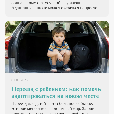
социальному статусу и образу жизни.
Адаптация к школе может оказаться непростой
как для самого ребенка, так и для его родителей.
В статье мы подробно рассмотрим, как помочь
первокласснику успешно преодолеть этот
период — создать прочный фундамент для
дальнейшего обучения и развития.
01.01.2025
Переезд с ребенком: как помочь
адаптироваться на новом месте
Переезд для детей — это большое событие,
которое меняет весь привычный мир. За один
день исчезают друзья во дворе, любимые