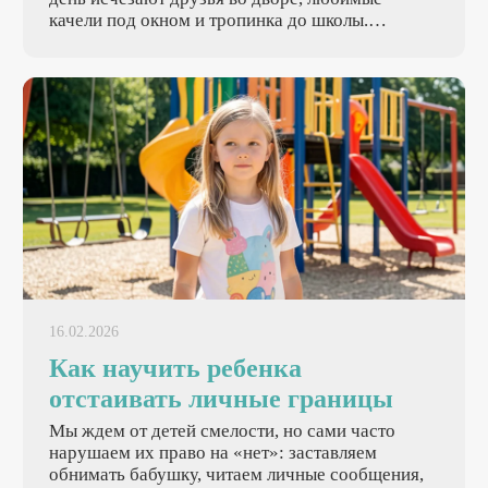
качели под окном и тропинка до школы.
Взрослые понимают необходимость перемен, а
для детей переезд равен потере части жизни.
Задача родителей — помочь ребенку перенести
эти изменения и найти радость в новом месте.
16.02.2026
Как научить ребенка
отстаивать личные границы
Мы ждем от детей смелости, но сами часто
нарушаем их право на «нет»: заставляем
обнимать бабушку, читаем личные сообщения,