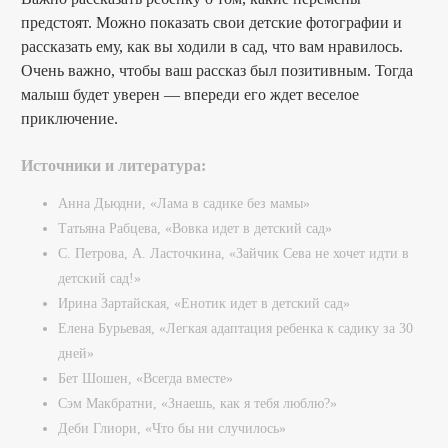
предстоят. Можно показать свои детские фотографии и
рассказать ему, как вы ходили в сад, что вам нравилось.
Очень важно, чтобы ваш рассказ был позитивным. Тогда
малыш будет уверен — впереди его ждет веселое
приключение.
Источники и литература:
Анна Дьюдни, «Лама в садике без мамы»
Татьяна Рабцева, «Вовка идет в детский сад»
С. Петрова, А. Ласточкина, «Зайчик Сева не хочет идти в
детский сад!»
Ирина Зартайская, «Енотик идет в детский сад»
Елена Бурьевая, «Легкая адаптация ребенка к садику за 30
дней»
Бет Шошен, «Всегда вместе»
Сэм Макбратни, «Знаешь, как я тебя люблю?»
Деби Глиори, «Что бы ни случилось»