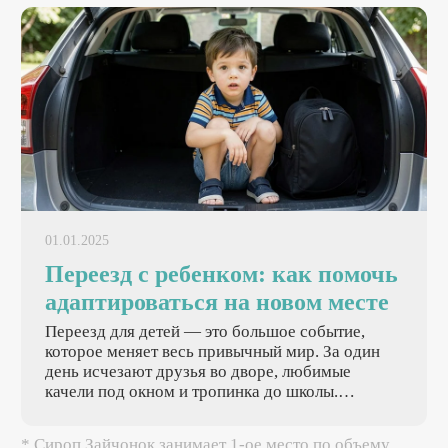
манипулировать родителями — это нормальная
реакция психики на неизвестность.
01.01.2025
Переезд с ребенком: как помочь
адаптироваться на новом месте
Переезд для детей — это большое событие,
которое меняет весь привычный мир. За один
день исчезают друзья во дворе, любимые
качели под окном и тропинка до школы.
Взрослые понимают необходимость перемен, а
для детей переезд равен потере части жизни.
* Сироп Зайчонок занимает 1-ое место по объему