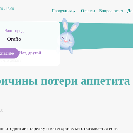
00 - 18:00
Продукция
Отзывы
Вопрос-ответ
До
Ваш город
Огайо
Нет, другой
 спасибо
и что делать
причины потери аппетита
.8
ш отодвигает тарелку и категорически отказывается есть.