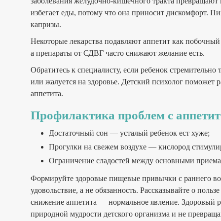
заболевания желудочно-кишечного тракта превращают 
избегает еды, потому что она приносит дискомфорт. П
капризы.
Некоторые лекарства подавляют аппетит как побочны
а препараты от СДВГ часто снижают желание есть.
Обратитесь к специалисту, если ребенок стремительно т
или жалуется на здоровье. Детский психолог поможет 
аппетита.
Профилактика проблем с аппети
Достаточный сон — усталый ребенок ест хуже;
Прогулки на свежем воздухе — кислород стимули
Ограничение сладостей между основными прием
Формируйте здоровые пищевые привычки с раннего воз
удовольствие, а не обязанность. Рассказывайте о польз
снижение аппетита — нормальное явление. Здоровый реб
природной мудрости детского организма и не превращай