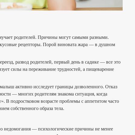
 мучает родителей. Причины могут самыми разными.
 вкусовые рецепторы. Порой виновата жара — в душном
реезд, развод родителей, первый день в садике — все это
изует силы на переживание трудностей, а пищеварение
 малыш активно исследует границы дозволенного. Отказ
имости — многих родителям знакома ситуация, когда
у». В подростковом возрасте проблемы с аппетитом часто
ием собственного образа тела.
кого недомогания — психологические причины не менее