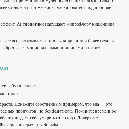
каждый прием пищи в мучение. Ребенок подсознательно
ищевые аллергии тоже могут маскироваться под простые
й эффект. Антибиотики нарушают микрофлору кишечника,
еряет вес, отказывается от всех видов пищи более недели
разобраться с эмоциональными причинами плохого
том
рует обмен веществ;
ами пищи.
раста. Покажите собственным примером, что еда — это
е разных продуктов, но без фанатизма. Помните: временное
енок не даст себе умереть от голода. Доверяйте
те еду в предмет для борьбы.