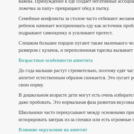
важны. Принуждение к еде создает негативные ассоциа
ложечка за папу» превращают обед в пытку.
Семейные конфликты за столом часто отбивают желание
ребенок начинает воспринимать еду как источник пробл
подрывают самооценку и усиливают протест.
Слишком большие порции пугают также маленького чело
размером с кулачок, и переполненная тарелка вызывает 
Возрастные особенности аппетита
До года малыши растут стремительно, поэтому едят част
аппетит естественным образом снижается. Это пугает р
свою норму.
В дошкольном возрасте дети могут есть очень избирате
даже пробовать. Это нормальная фаза развития вкусов
Школьники часто перекусывают между основными прие
игнорировать завтрак из-за спешки или есть огромные 
Влияние окружения на аппетит