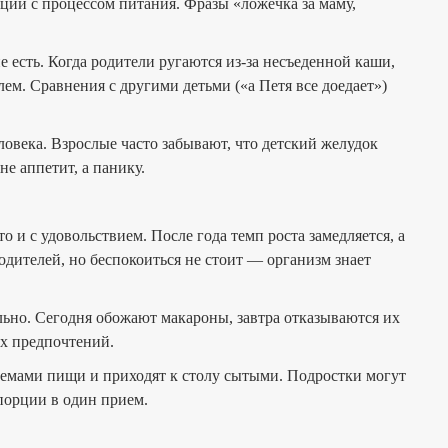
ции с процессом питания. Фразы «ложечка за маму,
 есть. Когда родители ругаются из-за несъеденной каши,
ем. Сравнения с другими детьми («а Петя все доедает»)
века. Взрослые часто забывают, что детский желудок
не аппетит, а панику.
о и с удовольствием. После года темп роста замедляется, а
одителей, но беспокоиться не стоит — организм знает
льно. Сегодня обожают макароны, завтра отказываются их
ых предпочтений.
мами пищи и приходят к столу сытыми. Подростки могут
порции в один прием.