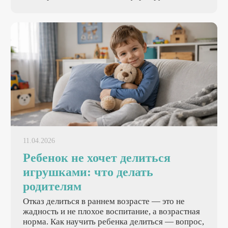
поэтому переутомление бьет сразу по всем
фронтам: поведению, здоровью, развитию. В
статье подробно расскажем, как распознать
усталость и как помочь переутомленному
ребенку.
11.04.2026
Ребенок не хочет делиться
игрушками: что делать
родителям
Отказ делиться в раннем возрасте — это не
жадность и не плохое воспитание, а возрастная
норма. Как научить ребенка делиться — вопрос,