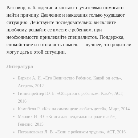
Разговор, наблюдение и контакт с учителями помогают
найти причину. Давление и наказания только ухудшают
ситуацию. Действуйте последовательно: выявляйте
проблему, решайте ее вместе с ребенком, при
необходимости привлекайте специалистов. Поддержка,
спокойствие и готовность помочь — лучшее, что родители
могут дать в этой ситуации.
Литература
Баркан А. И. «Его Величество Ребенок. Какой он есть»,
Астрель, 2012
Гиппенрейтер Ю. Б. «Общаться с ребенком. Как?», АСТ,
2016
Кэмпбелл Р. «Как на самом деле любить детей», Мирт, 2014
Млодик И. Ю. «Книга для неидеальных родителей»,
Генезис, 2015
Петрановская Л. В. «Если с ребенком трудно», АСТ, 2016