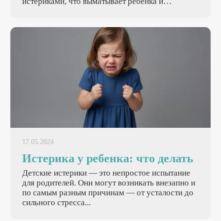
истериками, что выматывает ребенка и
взрослых. Но существуют эффективные методы,
которые помогут сделать отход ко сну приятным
ритуалом для всей семьи — расскажем о них в
статье.
17.05.2024
Истерика у ребенка: что делать
Детские истерики — это непростое испытание
для родителей. Они могут возникать внезапно и
по самым разным причинам — от усталости до
сильного стресса...