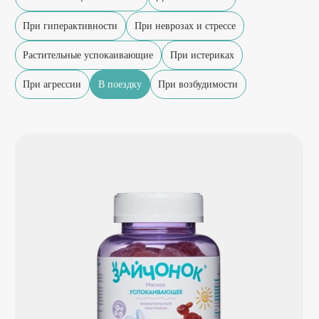
При гиперактивности
При неврозах и стрессе
Растительные успокаивающие
При истериках
При агрессии
В поездку
При возбудимости