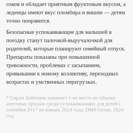
соков и обладает приятным фруктовым вкусом, а
леденцы имеют вкус пломбира и вишни — детям
точно понравится.
Безопасные успокаивающие для малышей в
поездку станут палочкой-выручалочкой для
родителей, которые планируют семейный отпуск.
Препараты показаны при повышенной
тревожности, проблемах с засыпанием,
привыкании к новому коллективу, переходных
возрастах и умственных перегрузках.
* Сироп Зайчонок занимает 1-ое место по объему
аптечных продаж среди успокаивающих для детей с
сентября 2017 по январь 2024 года, DMS Group, 2024
год.