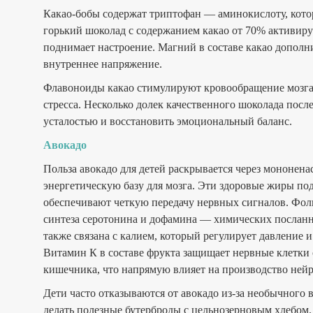
Какао-бобы содержат триптофан — аминокислоту, котор
горький шоколад с содержанием какао от 70% активир
поднимает настроение. Магний в составе какао дополн
внутреннее напряжение.
Флавоноиды какао стимулируют кровообращение мозга 
стресса. Несколько долек качественного шоколада посл
усталостью и восстановить эмоциональный баланс.
Авокадо
Польза авокадо для детей раскрывается через мононе
энергетическую базу для мозга. Эти здоровые жиры п
обеспечивают четкую передачу нервных сигналов. Фоли
синтеза серотонина и дофамина — химических посланни
также связана с калием, который регулирует давление
Витамин К в составе фрукта защищает нервные клетки 
кишечника, что напрямую влияет на производство ней
Дети часто отказываются от авокадо из-за необычного 
делать полезные бутерброды с цельнозерновым хлебом.