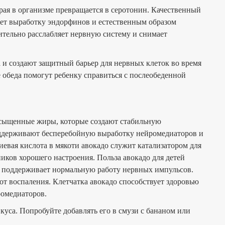
ая в организме превращается в серотонин. Качественный
ует выработку эндорфинов и естественным образом
ительно расслабляет нервную систему и снимает
и создают защитный барьер для нервных клеток во время
е обеда помогут ребенку справиться с послеобеденной
насыщенные жиры, которые создают стабильную
оддерживают бесперебойную выработку нейромедиаторов и
евая кислота в мякоти авокадо служит катализатором для
ков хорошего настроения. Польза авокадо для детей
 и поддерживает нормальную работу нервных импульсов.
от воспаления. Клетчатка авокадо способствует здоровью
ромедиаторов.
вкуса. Попробуйте добавлять его в смузи с бананом или