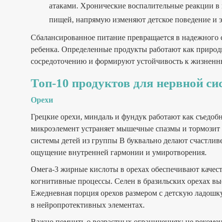
атаками. Хронические воспалительные реакции в
пищей, напрямую изменяют детское поведение и 
Сбалансированное питание превращается в надежного с
ребенка. Определенные продукты работают как приро
сосредоточению и формируют устойчивость к жизненны
Топ-10 продуктов для нервной с
Орехи
Грецкие орехи, миндаль и фундук работают как съедоб
микроэлемент устраняет мышечные спазмы и тормозит
системы детей из группы В буквально делают счастли
ощущение внутренней гармонии и умиротворения.
Омега-3 жирные кислоты в орехах обеспечивают качес
когнитивные процессы. Селен в бразильских орехах вы
Ежедневная порция орехов размером с детскую ладошк
в нейропротективных элементах.
Важно помнить о возрастных ограничениях: не рекоменд