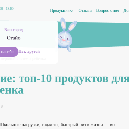
00 - 18:00
Продукция
Отзывы
Вопрос-ответ
До
Ваш город
Огайо
Нет, другой
 спасибо
я нервной системы ребенка
ие: топ-10 продуктов дл
бенка
.8
 Школьные нагрузки, гаджеты, быстрый ритм жизни — все