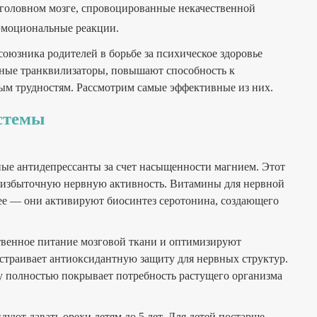
 головном мозге, спровоцированные некачественной
эмоциональные реакции.
оюзника родителей в борьбе за психическое здоровье
дные транквилизаторы, повышают способность к
м трудностям. Рассмотрим самые эффективные из них.
истемы
ные антидепрессанты за счет насыщенности магнием. Этот
 избыточную нервную активность. Витамины для нервной
вее — они активируют биосинтез серотонина, создающего
твенное питание мозговой ткани и оптимизируют
страивает антиоксидантную защиту для нервных структур.
у полностью покрывает потребность растущего организма
уют давать орехи детям до 5 лет. Для детей постарше