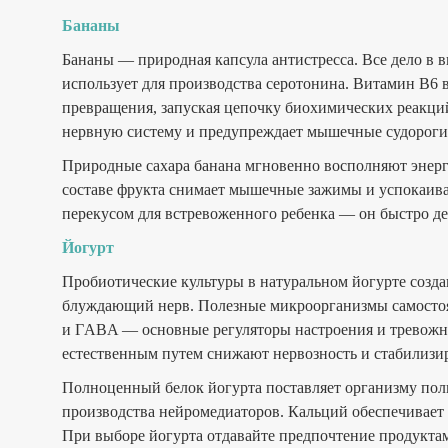
Бананы
Бананы — природная капсула антистресса. Все дело в 
использует для производства серотонина. Витамин В6 в
превращения, запуская цепочку биохимических реакци
нервную систему и предупреждает мышечные судорог
Природные сахара банана мгновенно восполняют энерг
составе фрукта снимает мышечные зажимы и успокаива
перекусом для встревоженного ребенка — он быстро де
Йогурт
Пробиотические культуры в натуральном йогурте созд
блуждающий нерв. Полезные микроорганизмы самостоя
и ГABA — основные регуляторы настроения и тревожн
естественным путем снижают нервозность и стабилиз
Полноценный белок йогурта поставляет организму пол
производства нейромедиаторов. Кальций обеспечивает
При выборе йогурта отдавайте предпочтение продуктам