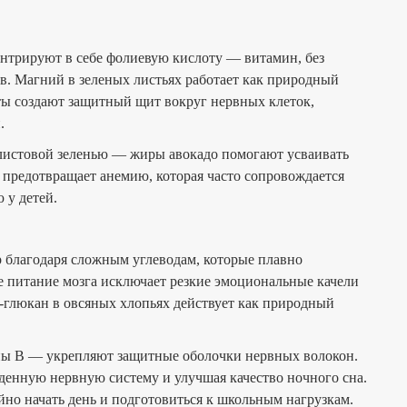
ентрируют в себе фолиевую кислоту — витамин, без
в. Магний в зеленых листьях работает как природный
ы создают защитный щит вокруг нервных клеток,
.
с листовой зеленью — жиры авокадо помогают усваивать
 предотвращает анемию, которая часто сопровождается
 у детей.
 благодаря сложным углеводам, которые плавно
е питание мозга исключает резкие эмоциональные качели
а-глюкан в овсяных хлопьях действует как природный
пы В — укрепляют защитные оболочки нервных волокон.
денную нервную систему и улучшая качество ночного сна.
йно начать день и подготовиться к школьным нагрузкам.