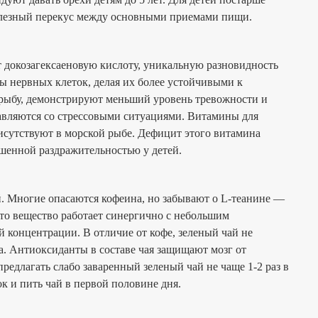
полезный перекус между основными приемами пищи.
 докозагексаеновую кислоту, уникальную разновидность
ны нервных клеток, делая их более устойчивыми к
т рыбу, демонстрируют меньший уровень тревожности и
равляются со стрессовыми ситуациями. Витамины для
исутствуют в морской рыбе. Дефицит этого витамина
шенной раздражительностью у детей.
й. Многие опасаются кофеина, но забывают о L-теанине —
Это вещество работает синергично с небольшим
й концентрации. В отличие от кофе, зеленый чай не
а. Антиоксиданты в составе чая защищают мозг от
редлагать слабо заваренный зеленый чай не чаще 1-2 раз в
к и пить чай в первой половине дня.